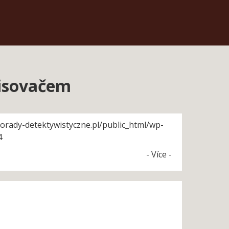
isovačem
orady-detektywistyczne.pl/public_html/wp-
4
- Více -