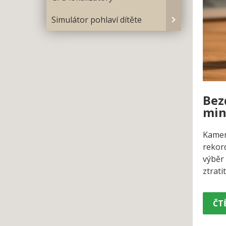
Simulátor pohlaví dítěte
Bez
min
Kamery
rekord
výběr
ztrati
ČTĚ