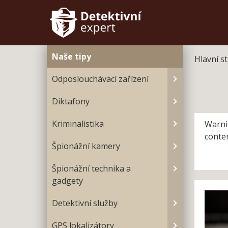
Naše tipy
Hlavní s
Odposlouchávací zařízení
Diktafony
Kriminalistika
Warni
conte
Špionážní kamery
Špionážní technika a
gadgety
Detektivní služby
GPS lokalizátory