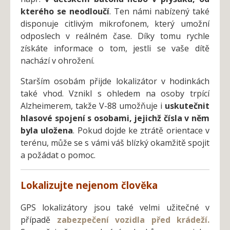
kterého se neodloučí
. Ten námi nabízený také
disponuje citlivým mikrofonem, který umožní
odposlech v reálném čase. Díky tomu rychle
získáte informace o tom, jestli se vaše dítě
nachází v ohrožení.
Starším osobám přijde lokalizátor v hodinkách
také vhod. Vznikl s ohledem na osoby trpící
Alzheimerem, takž
e
V-88 umožňuje i
uskutečnit
hlasové spojení s osobami, jejichž čísla v něm
byla uložena
. Pokud dojde ke ztrátě orientace v
terénu, může se s vámi váš blízký okamžitě spojit
a požádat o pomoc.
Lokalizujte nejenom člověka
GPS l
okalizátory jsou také velmi užitečné v
případě
zabezpečení vozidla před krádeží.