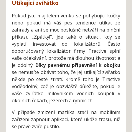
Utíkající zvířátko
Pokud jste majitelem venku se pohybující kočky
nebo pokud má váš pes tendence utíkat ze
zahrady a ani se moc poslušně netváří na plnění
příkazu „Zpátky!“, jde také o situaci, kdy se
vyplatí investovat do lokalizátorů. Často
doporučovaný lokalizátor firmy Tractive splní
vaše očekávání, protože má dlouhou životnost a
je odolný.
Díky pevnému připevnění k obojku
se nemusíte obávat toho, že jej utíkající zvířátko
někde po cestě ztratí. Kromě toho je Tractive
voděodolný, což je obzvláště důležité, pokud je
vaše zvířátko milovníkem vodních koupelí v
okolních řekách, jezerech a rybnících.
V případě zmizení mazlíka stačí na mobilním
zařízení zapnout aplikaci, které ukáže trasu, níž
se právě zvíře pustilo.