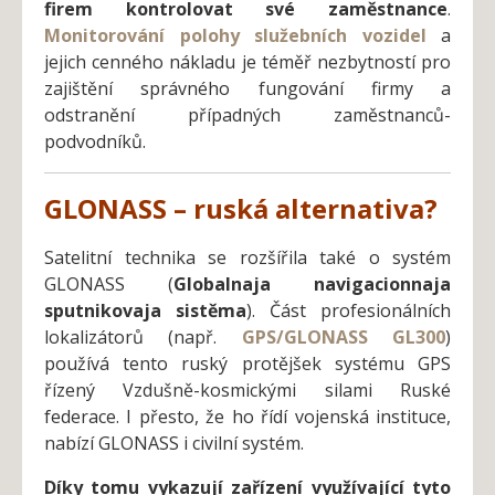
firem kontrolovat své zaměstnance
.
Monitorování polohy služebních vozidel
a
jejich cenného nákladu je téměř nezbytností pro
zajištění správného fungování firmy a
odstranění případných zaměstnanců-
podvodníků.
GLONASS – ruská alternativa?
Satelitní technika se rozšířila také o systém
GLONASS (
Globalnaja navigacionnaja
sputnikovaja sistěma
). Část profesionálních
lokalizátorů (např.
GPS/GLONASS GL300
)
používá tento ruský protějšek systému GPS
řízený Vzdušně-kosmickými silami Ruské
federace. I přesto, že ho řídí vojenská instituce,
nabízí GLONASS i civilní systém.
Díky tomu vykazují zařízení využívající tyto