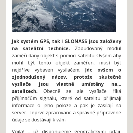
Jak systém GPS, tak i GLONASS jsou založeny
na satelitní technice.
Zabudovaný modul
zaměří daný objekt s pomocí satelitu. Ovšem aby
mohl být tento objekt zaměřen, musí být
nejdříve vybaven vysílačem.
Jde ovšem o
zjednodušený název, protože skutečné
vysílače jsou vlastně umístěny na…
satelitech.
Obecně se ale vysílače říká
přijímačům signálu, které od satelitu přijímají
informace o jeho poloze a pak je zasílají na
server. Teprve zpracované a správně připravené
údaje se dostávají k vám.
Voilà! – už disponujeme geografickými údaji,