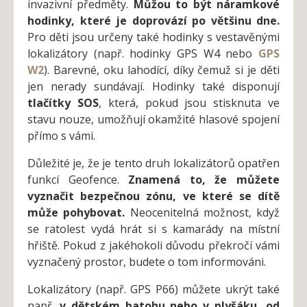
invazivní předměty.
Můžou to být náramkové
hodinky, které je doprovází po většinu dne.
Pro děti jsou určeny také hodinky s vestavěnými
lokalizátory (např. hodinky GPS W4 nebo
GPS
W2
). Barevné, oku lahodící, díky čemuž si je děti
jen nerady sundávají. Hodinky také disponují
tlačítky SOS
, která, pokud jsou stisknuta ve
stavu nouze, umožňují okamžité hlasové spojení
přímo s vámi.
Důležité je, že je tento druh lokalizátorů opatřen
funkcí Geofence.
Znamená to, že můžete
vyznačit bezpečnou zónu, ve které se dítě
může pohybovat.
Neocenitelná možnost, když
se ratolest vydá hrát si s kamarády na místní
hřiště. Pokud z jakéhokoli důvodu překročí vámi
vyznačený prostor, budete o tom informováni.
Lokalizátory (např. GPS P66) můžete ukrýt také
např.
v dětském batohu nebo v plyšáku, od