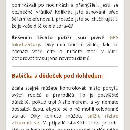
pomrkávali po hodinkách a přemýšleli, jestli se
bezpečně vrátilo? Kolikrát jste schováni před
šéfem telefonovali, protože jste se chtěli ujistit,
že je vaše dítě celé a zdravé?
Řešením těchto potíží jsou právě
GPS
lokalizátory
.
Díky nim budete vědět, kde se
nachází vaše dítě a budete moci v klidu
pozorovat trasu jeho návratu domů.
Babička a dědeček pod dohledem
Zcela stejně můžete kontrolovat místo pobytu
svých rodičů a prarodičů. To je obzvláště
důležité, pokud trpí Alzheimerem, a vy nemáte
dostatek času, abyste se o ně mohli celodenně
starat. Díky tomuto můžete
snížit riziko
ztracení se
. V případě starších osob je toto
riziko velmi vysoké, protože osoby
v důsledku