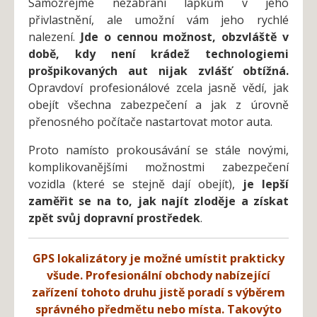
Samozřejmě nezabrání lapkům v jeho
přivlastnění, ale umožní vám jeho rychlé
nalezení.
Jde o cennou možnost, obzvláště v
době, kdy není krádež technologiemi
prošpikovaných aut nijak zvlášť obtížná.
Opravdoví profesionálové zcela jasně vědí, jak
obejít všechna zabezpečení a jak z úrovně
přenosného počítače nastartovat motor auta.
Proto namísto prokousávání se stále novými,
komplikovanějšími možnostmi zabezpečení
vozidla (které se stejně dají obejít),
je lepší
zaměřit se na to, jak najít zloděje a získat
zpět svůj dopravní prostředek
.
GPS l
okalizátory je možné umístit prakticky
všude. Profesionální obchody nabízející
zařízení tohoto druhu jistě poradí s výběrem
správného předmětu nebo místa. Takovýto