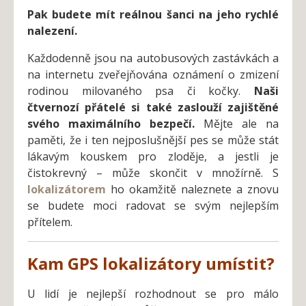
Pak budete mít reálnou šanci na jeho rychlé
nalezení.
Každodenně jsou na autobusových zastávkách a
na internetu zveřejňována oznámení o zmizení
rodinou milovaného psa či kočky.
Naši
čtvernozí přátelé si také zaslouží zajištěné
svého maximálního bezpečí.
Mějte ale na
paměti, že i ten nejposlušnější pes se může stát
lákavým kouskem pro zloděje, a jestli je
čistokrevný – může skončit v množírně. S
lokalizátorem
ho okamžitě naleznete a znovu
se budete moci radovat se svým nejlepším
přítelem.
Kam
GPS
lokalizátor
y
umístit?
U lidí je nejlepší rozhodnout se pro málo