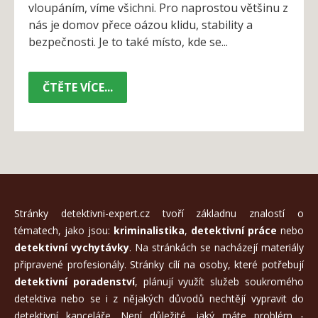
vloupáním, víme všichni. Pro naprostou většinu z
nás je domov přece oázou klidu, stability a
bezpečnosti. Je to také místo, kde se...
ČTĚTE VÍCE...
Stránky detektivni-expert.cz tvoří základnu znalostí o
tématech, jako jsou:
kriminalistika
,
detektivní práce
nebo
detektivní vychytávky
. Na stránkách se nacházejí materiály
připravené profesionály. Stránky cílí na osoby, které potřebují
detektivní poradenství
, plánují využít služeb soukromého
detektiva nebo se i z nějakých důvodů nechtějí vypravit do
detektivní kanceláře. Není důležité, jaký máte problém -